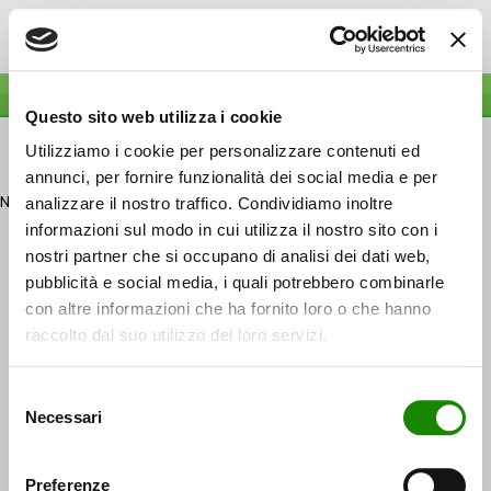
Questo sito web utilizza i cookie
Toggle
Utilizziamo i cookie per personalizzare contenuti ed
navigat
annunci, per fornire funzionalità dei social media e per
Nothing found.
analizzare il nostro traffico. Condividiamo inoltre
informazioni sul modo in cui utilizza il nostro sito con i
nostri partner che si occupano di analisi dei dati web,
© 2015 Italy Discount · Sede Legale: 40133 Bologna · Via
pubblicità e social media, i quali potrebbero combinarle
Paolo Nanni Costa, 30 · Codice fiscale: 03303661205 · N° Rea:
con altre informazioni che ha fornito loro o che hanno
Bo – 508402
raccolto dal suo utilizzo dei loro servizi.
Credits
Azienda
Selezione
Privacy Policy
Necessari
del
Cookie Policy
consenso
Dichiarazione di accessibilità
Informativa privacy ai fornitori
Preferenze