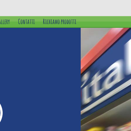
llery
Contatti
Richiamo prodotti