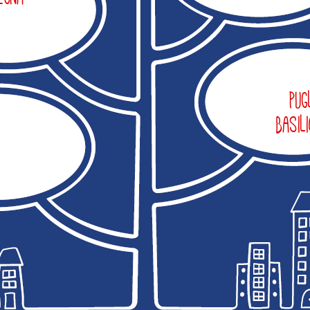
Pug
Basil