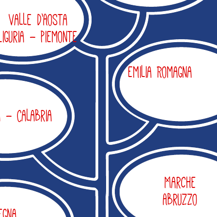
Valle d’Aosta
Liguria - Piemonte
Emilia Romagna
a - Calabria
Marche
Abruzzo
egna