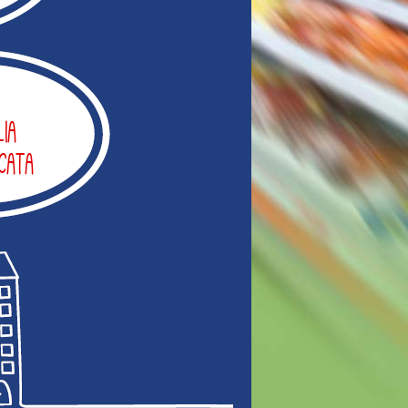
lia
icata