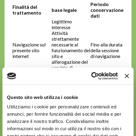
Periodo
Finalità del
base legale
conservazione
trattamento
dati
Legittimo
interesse
Attività
strettamente
Navigazione sul
necessarie al
Fino alla durata
presente sito
funzionamento del
della sessione
internet
sito e
di navigazione
all’erogazione del
servizio di
navigazione sulla
.
piattaforma.
.
Installazione di
Cookie
Si veda Cookie
Consenso
che richiedono il
Policy
Questo sito web utilizza i cookie
consenso.
Utilizziamo i cookie per personalizzare contenuti ed
Eventuale richiesta
di contatto o
annunci, per fornire funzionalità dei social media e per
Esecuzione di
richiesta
analizzare il nostro traffico. Condividiamo inoltre
misure
informazioni
precontrattuali
informazioni sul modo in cui utilizza il nostro sito con i
scrivendo agli
3 anni
adottate su
nostri partner che si occupano di analisi dei dati web,