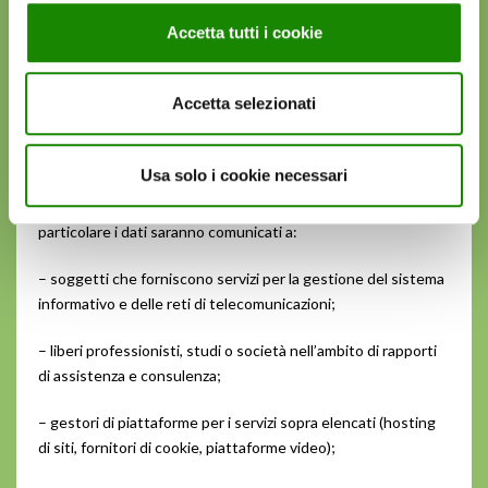
Accetta tutti i cookie
Destinatari o categorie di destinatari dei dati
I dati di natura personale forniti saranno comunicati a
Accetta selezionati
destinatari che tratteranno i dati in qualità di responsabili
(art. 28 del Reg. UE 2016/679) e/o in qualità di autonomi
titolari del trattamento oltre che alle persone fisiche che
Usa solo i cookie necessari
agiscono sotto l’autorità del Titolare e del Responsabile (art.
29 del Reg. UE 2016/679), per le finalità sopra elencate. In
particolare i dati saranno comunicati a:
– soggetti che forniscono servizi per la gestione del sistema
informativo e delle reti di telecomunicazioni;
– liberi professionisti, studi o società nell’ambito di rapporti
di assistenza e consulenza;
– gestori di piattaforme per i servizi sopra elencati (hosting
di siti, fornitori di cookie, piattaforme video);