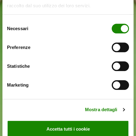
raccolto dal suo utilizzo dei loro servizi.
Selezione
Necessari
del
consenso
Valle d’Aosta
Preferenze
Liguria
Piemonte
Statistiche
Veneto
Friuli Venezia Giulia
Marketing
Emilia
Mostra dettagli
Romagna
Accetta tutti i cookie
Puglia