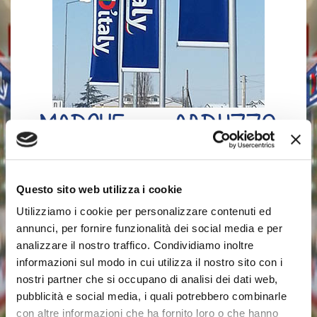
MARCHE – ABRUZZO
Cerca il punto vendita più vicino a te e vai subito a visitarlo!
Questo sito web utilizza i cookie
Sarai conquistato dal mix di qualità, convenienza e varietà.
Così diventeremo il tuo nuovo punto di riferimento e non
Utilizziamo i cookie per personalizzare contenuti ed
potrai più farne a meno.
annunci, per fornire funzionalità dei social media e per
analizzare il nostro traffico. Condividiamo inoltre
informazioni sul modo in cui utilizza il nostro sito con i
nostri partner che si occupano di analisi dei dati web,
pubblicità e social media, i quali potrebbero combinarle
con altre informazioni che ha fornito loro o che hanno